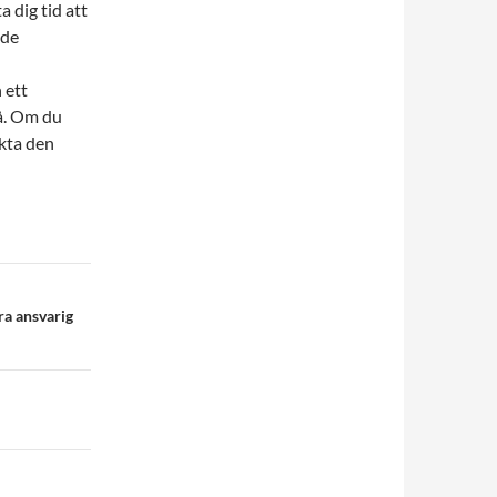
 dig tid att
nde
 ett
å. Om du
akta den
ra ansvarig