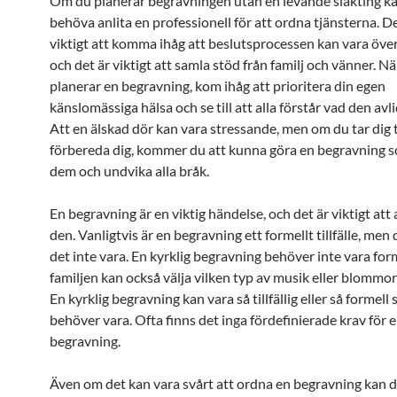
Om du planerar begravningen utan en levande släkting k
behöva anlita en professionell för att ordna tjänsterna. D
viktigt att komma ihåg att beslutsprocessen kan vara öve
och det är viktigt att samla stöd från familj och vänner. Nä
planerar en begravning, kom ihåg att prioritera din egen
känslomässiga hälsa och se till att alla förstår vad den avli
Att en älskad dör kan vara stressande, men om du tar dig t
förbereda dig, kommer du att kunna göra en begravning s
dem och undvika alla bråk.
En begravning är en viktig händelse, och det är viktigt att
den. Vanligtvis är en begravning ett formellt tillfälle, men
det inte vara. En kyrklig begravning behöver inte vara form
familjen kan också välja vilken typ av musik eller blommor 
En kyrklig begravning kan vara så tillfällig eller så formel
behöver vara. Ofta finns det inga fördefinierade krav för 
begravning.
Även om det kan vara svårt att ordna en begravning kan d