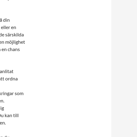
å din
eller en
de särskilda
 en möjlighet
ra en chans
anlitat
att ordna
kringar som
n.
ig
u kan till
en.