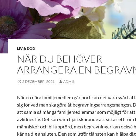
LIV & DÖD
NÄR DU BEHÖVER
ARRANGERA EN BEGRAV
2 DECEMBER, 2021
ADMIN
När en nära familjemedlem går bort kan det vara svårt a
sig för vad man ska göra åt begravningsarrangemangen. De
att samla så många familjemedlemmar som möjligt för att 
avlidnes liv. Det kan vara hjärtskärande att sitta i ett rum f
människor och bli upprörd, men begravningar kan också hj
känna dig ansluten. Den som utför tjänsten kan hjälpa dig