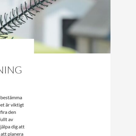
NING
tt bestämma
t är viktigt
fira den
ullt av
älpa dig att
 att planera