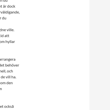
an du
et är dock
rväldigande,
r du
dne ville.
id att
om hyllar
 arrangera
 det behöver
ell, och
de vill ha.
l som den
en
et också