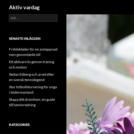
Sök
Aktiv vardag
Sök
Hoppa
efter:
till
innehåll
SENASTE INLÄGGEN
Fritidskläder för en avslappnad
men genomtänkt stil
Ett aktivare liv genom träning
och motion
Stefan Edberg och arvet efter
en svensk tennislegend
Stor fotbollsturnering för unga
i Södermanland
Skapa ditt drömhem: en guide
till heminredning
KATEGORIER