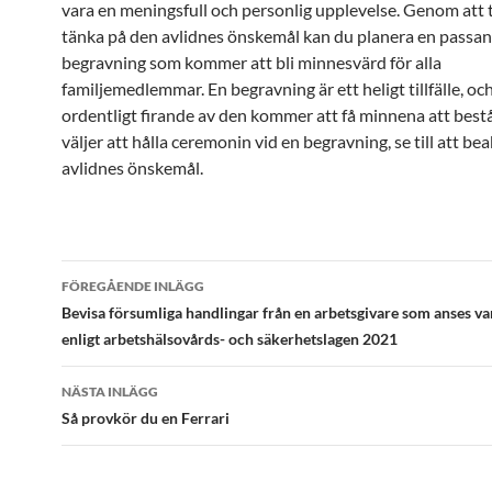
vara en meningsfull och personlig upplevelse. Genom att ta
tänka på den avlidnes önskemål kan du planera en passa
begravning som kommer att bli minnesvärd för alla
familjemedlemmar. En begravning är ett heligt tillfälle, och
ordentligt firande av den kommer att få minnena att best
väljer att hålla ceremonin vid en begravning, se till att be
avlidnes önskemål.
Inläggsnavigering
FÖREGÅENDE INLÄGG
Bevisa försumliga handlingar från en arbetsgivare som anses va
enligt arbetshälsovårds- och säkerhetslagen 2021
NÄSTA INLÄGG
Så provkör du en Ferrari