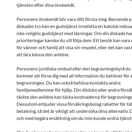
tjänsten efter dina önskemål.
Personens önskemål bör vara ditt första steg. Beroende p
älskades tro kan en gudstjänst innefatta en katolsk mässa 
icke-religiös gudstjänst med läsningar. Om din älskade ha
prioriteringar kanske du vill följa dem. Ett besök kan vara
för vänner och familj att visa sin respekt, eller det kan va
att lära känna den avlidne.
Personens juridiska ombud eller den begravningsbyrå du 
kommer att förse dig med all information du behöver för 
begravningen. Du kan också behöva kontakta andra
familjemedlemmar för hjälp. Din dödsbo eller andra försä
täckte den avlidne kan täcka kostnaderna för begravninge
Dessutom erbjuder vissa försäkringsbolag rabatter för tid
betalning, så det är viktigt att undersöka dina alternativ. D
och med begära ersättning om du inte kunde ordna tjänst