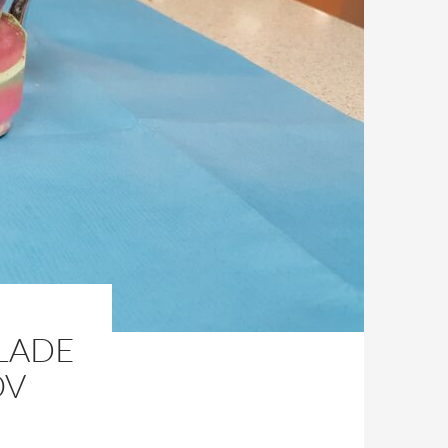
LADE
OV