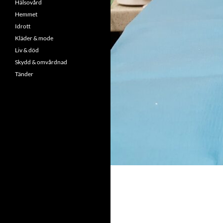
Hälsovård
Hemmet
Idrott
Kläder & mode
Liv & död
Skydd & omvårdnad
Tänder