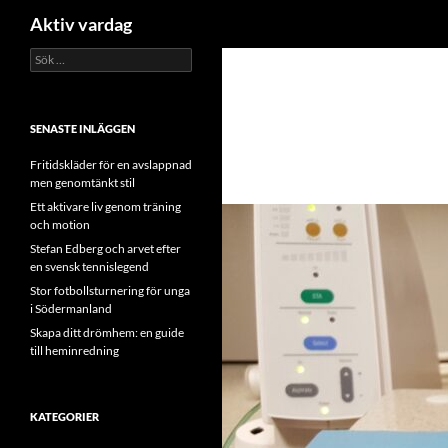
Sök
Aktiv vardag
Sök
Hoppa
efter:
till
innehåll
SENASTE INLÄGGEN
Fritidskläder för en avslappnad
men genomtänkt stil
Ett aktivare liv genom träning
och motion
Stefan Edberg och arvet efter
en svensk tennislegend
Stor fotbollsturnering för unga
i Södermanland
Skapa ditt drömhem: en guide
till heminredning
KATEGORIER