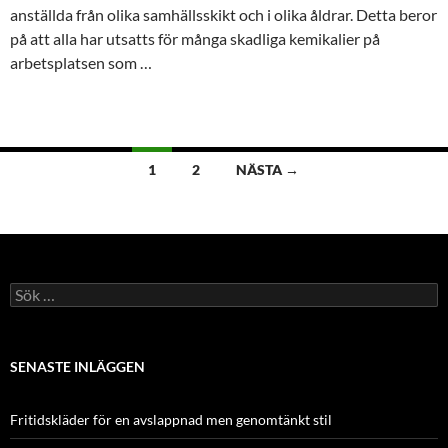
anställda från olika samhällsskikt och i olika åldrar. Detta beror
på att alla har utsatts för många skadliga kemikalier på
arbetsplatsen som …
Inläggsnavigering
1
2
NÄSTA →
Sök
efter:
SENASTE INLÄGGEN
Fritidskläder för en avslappnad men genomtänkt stil