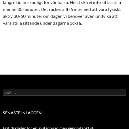
längre tid är skadligt för vår hälsa. Helst ska vi inte sitta stilla
mer än 30 minuter. Det räcker alltså inte med att vara fysiskt
aktiv 30-60 minuter om dagen vi behöver även undvika att
vara stilla sittande under dagarna också.
Sök
efter:
SENASTE INLÄGGEN
Fritidskläder för en avslappnad men genomtänkt stil